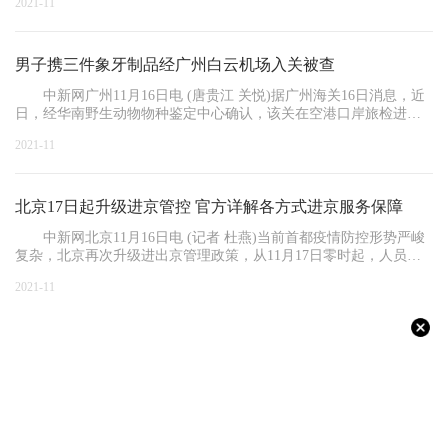
2021-11
男子携三件象牙制品经广州白云机场入关被查
中新网广州11月16日电 (唐贵江 关悦)据广州海关16日消息，近
日，经华南野生动物物种鉴定中心确认，该关在空港口岸旅检进境
渠道查获
2021-11
北京17日起升级进京管控 官方详解各方式进京服务保障
中新网北京11月16日电 (记者 杜燕)当前首都疫情防控形势严峻
复杂，北京再次升级进出京管理政策，从11月17日零时起，人员进
(返)京须持
2021-11