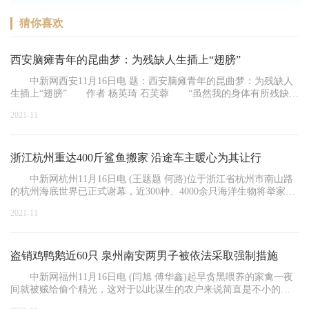
猜你喜欢
西安脑瘫青年的昆曲梦：为残缺人生插上“翅膀”
中新网西安11月16日电 题：西安脑瘫青年的昆曲梦：为残缺人
生插上“翅膀” 作者 杨英琦 石芙蓉 “虽然我的身体有所残缺，
但我
2021-11
浙江杭州重达400斤鲨鱼搬家 沿途车主暖心为其让行
中新网杭州11月16日电 (王题题 何路)位于浙江省杭州市南山路
的杭州海底世界已正式谢幕，近300种、4000余只海洋生物将举家搬
迁。11月1
2021-11
盗销鸡鸭鹅近60只 泉州南安两男子被依法采取强制措施
中新网福州11月16日电 (闫旭 傅华鑫)起早贪黑喂养的家禽一夜
间就被贼给偷个精光，这对于以此谋生的农户来说简直是不小的打
击。记者