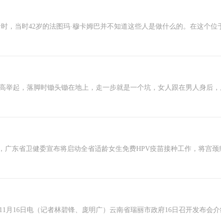
，当时42岁的法图玛·穆卡姆巴并不知道这些人是做什么的。在这个位
举起，落脚时锄头锄在地上，走一步就是一个坑，女人跟在男人身后，
，广东省卫健委宣布将启动全省适龄女生免费HPV疫苗接种工作，将宫颈
16日电（记者林碧锋、庞明广）云南省瑞丽市政府16日召开发布会介