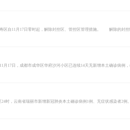
寿区自11月17日零时起，解除封控区、管控区管理措施。 解除的封控
月17日，成都市成华区华府沙河小区已连续14天无新增本土确诊病例，
24时，云南省瑞丽市新增新冠肺炎本土确诊病例1例、无症状感染者2例